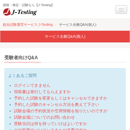
資格・検定・試験なら【J-Testing】
試験一覧
›
総合試験運営サービス J-Testing
サービス全般Q&A(個人)
受験までの流れ
サービス全般Q&A(個人)
Q&A
受験者向けQ&A
サービス全般Q&A(個人)
お問い合わせ
よくあるご質問
J-Testingについて
ログインできません
領収書は発行してもらえますか
予約した試験を変更もしくはキャンセルできますか
予約した試験のキャンセル方法を教えて下さい
試験会場の予約状況や空席情報を知りたいのですが
試験会場についてのお問い合わせ
受験当日は何を持っていけばよいですか