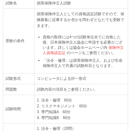
試験名
損害保険仲立人試験
損害保険仲立人としての資格認定試験ですので、保
険募集に従事するか否かを問わずどなたでも受験で
きます。
資格の取得には4つの試験単位全てに合格した
受験の条件
後、日本保険仲立人協会に申請する必要がござ
います。詳しくは協会ホームページ内
保険仲立
人資格認定証
のページをご参照ください。
「法令・倫理」は損害保険仲立人、および生命
保険仲立人で共通の試験科目となります。
試験形式
コンピュータによる択一形式
問題数
試験内容の項目をご参照ください。
1. 法令・倫理 60分
2. リスクマネジメント 60分
試験時間
3. 専門知識A 60分
4. 専門知識B 60分
1. 法令・倫理（20問）