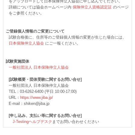
をアップロードして日本保険仲立人協会に申し込んでください。
詳細については協会ホームページ内
保険仲立人資格認定証
のページ
をご参照ください。
ご登録個人情報のご変更について
試験合格後に、住所等のご登録個人情報の変更が生じた場合には、
日本保険仲立人協会
にご一報ください。
試験実施団体
一般社団法人 日本保険仲立人協会
[試験概要・団体受験に関するお問い合せ]
一般社団法人 日本保険仲立人協会
TEL：03-6262-6400 (平日 10:00-17:00)
URL：
https://www.jiba.jp/
E-mail：shiken@jiba.jp
[申し込み、支払い等に関するお問い合せ]
J-Testingヘルプデスク
までお問い合わせください