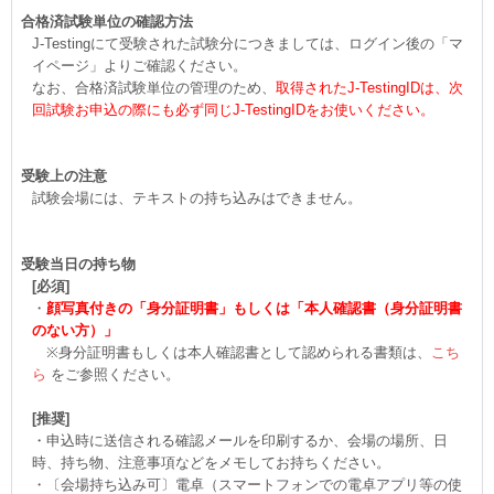
合格済試験単位の確認方法
J-Testingにて受験された試験分につきましては、ログイン後の「マ
イページ」よりご確認ください。
なお、合格済試験単位の管理のため、
取得されたJ-TestingIDは、次
回試験お申込の際にも必ず同じJ-TestingIDをお使いください。
受験上の注意
試験会場には、テキストの持ち込みはできません。
受験当日の持ち物
[必須]
・
顔写真付きの「身分証明書」もしくは「本人確認書（身分証明書
のない方）」
※身分証明書もしくは本人確認書として認められる書類は、
こち
ら
をご参照ください。
[推奨]
・申込時に送信される確認メールを印刷するか、会場の場所、日
時、持ち物、注意事項などをメモしてお持ちください。
・〔会場持ち込み可〕電卓（スマートフォンでの電卓アプリ等の使