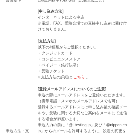
合否基準
100点満点中70点取得（試験単位ごと）
[申し込み方法]
インターネットによる申込
※電話、FAX、受験会場での直接申し込みは受け付
けておりません。
[支払方法]
以下の4種類からご選択ください。
・クレジットカード
・コンビニエンスストア
・ペイジー（銀行決済）
・受験チケット
※支払方法の詳細は
こちら
。
[登録メールアドレスについてのご注意]
申込の際にメールアドレスをご登録いただきます。
（携帯電話・スマホのメールアドレスでも可）
登録するメールアドレスには申し込み後の確認メー
ルや、受験に関する大切なご案内をメールにて送信
する場合が御座います。
申込入力の前に「@j-testing.jp」及び「@nippan.co.
申込方法・支
jp」からのメールを許可するように、設定の変更を