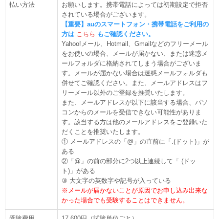
払い方法
お願いします。携帯電話によっては初期設定で拒否
されている場合がございます。
【重要】auのスマートフォン・携帯電話をご利用の
方は
こちら
もご確認ください。
Yahoo!メール、Hotmail、Gmailなどのフリーメール
をお使いの場合、メールが届かない、または迷惑メ
ールフォルダに格納されてしまう場合がございま
す。メールが届かない場合は迷惑メールフォルダも
併せてご確認ください。また、メールアドレスはフ
リーメール以外のご登録を推奨いたします。
また、メールアドレスが以下に該当する場合、パソ
コンからのメールを受信できない可能性がありま
す。該当する方は他のメールアドレスをご登録いた
だくことを推奨いたします。
① メールアドレスの「@」の直前に「.(ドット)」が
ある
②「@」の前の部分に2つ以上連続して「.(ドッ
ト)」がある
③ 大文字の英数字や記号が入っている
※メールが届かないことが原因でお申し込み出来な
かった場合でも受験することはできません。
受験費用
17,600円（試験単位ごと）