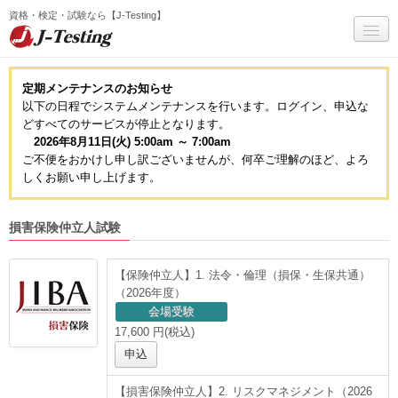
資格・検定・試験なら【J-Testing】
マイページ
定期メンテナンスのお知らせ
以下の日程でシステムメンテナンスを行います。ログイン、申込な
試験一覧
どすべてのサービスが停止となります。
受験までの流れ
2026年8月11日(火) 5:00am ～ 7:00am
ご不便をおかけし申し訳ございませんが、何卒ご理解のほど、よろ
Q&A
しくお願い申し上げます。
サービス全般Q&A(個人)
損害保険仲立人試験
お問い合わせ
【保険仲立人】1. 法令・倫理（損保・生保共通）
J-Testingについて
（2026年度）
会場受験
受験者ログイン
17,600 円(税込)
申込
会員登録
【損害保険仲立人】2. リスクマネジメント（2026