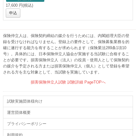
17,600 円(税込)
申込
保険仲立人は、保険契約締結の媒介を行うためには、内閣総理大臣の登
録を受けなければなりません。登録上の要件として、保険募集業務を的
確に遂行する能力を有することが求められます（保険業法289条1項10
号）。具体的には、日本保険仲立人協会が実施する当試験に合格するこ
とが必要です。損害保険仲立人（法人）の役員・使用人として保険契約
の媒介を予定される方または損害保険仲立人（個人）として登録を希望
される方を主な対象として、当試験を実施しています。
損害保険仲立人試験 試験詳細 PageTOPへ
試験実施団体様向け
運営団体概要
プライバシーポリシー
利用規約