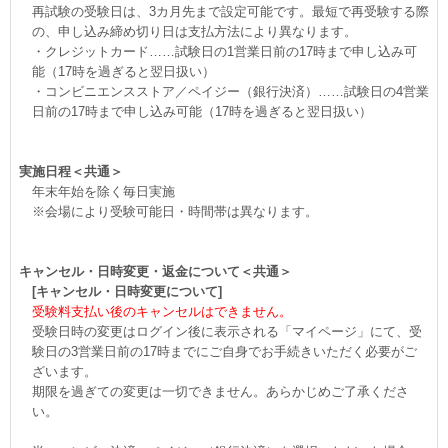
再試験の受験日は、3カ月先まで設定可能です。最短で再受験する際
の、申し込み締め切り日は支払方法により異なります。
・クレジットカード……試験日の1営業日前の17時まで申し込み可
能（17時を過ぎると翌日扱い）
・コンビニエンスストア／ペイジー（銀行決済）……試験日の4営業
日前の17時まで申し込み可能（17時を過ぎると翌日扱い）
実施日程＜共通＞
年末年始を除く毎日実施
※会場により受験可能日・時間帯は異なります。
キャンセル・日時変更・返金について＜共通＞
[キャンセル・日時変更について]
受験料支払い後のキャンセルはできません。
受験日時の変更はログイン後に表示される「マイページ」にて、受
験日の3営業日前の17時までにご自身でお手続きいただく必要がご
ざいます。
期限を過ぎての変更は一切できません。あらかじめご了承くださ
い。