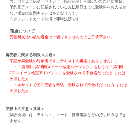
尚、コンビニ決済・ペイジー（銀行決済）を選択いただいた場合、
予約完了メールに記載されている支払期日までに受験料をお支払が
ない場合は自動キャンセルとなります。
※クレジットカード決済は即時決済です
[返金について]
受験料支払い後の返金は一切できませんのでご了承下さい。
再受験に関する制限＜共通＞
下記が再受験の対象者です（テキストの再送はありません）。
・「第1回～第16回スイーツ検定ベーシック」もしくは「第1回・
2回スイーツ検定アドバンス」を受験されて不合格だった方 または
欠席した方
・本サイトで初回受験を申込・受験されて不合格だった方 または
欠席した方
受験上の注意＜共通＞
試験会場には、テキスト、ノート、携帯電話などの持ち込みはでき
ません。