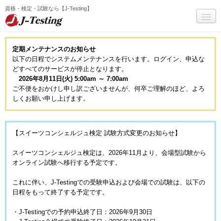
資格・検定・試験なら【J-Testing】
マイページ
定期メンテナンスのお知らせ
以下の日程でシステムメンテナンスを行います。ログイン、申込な
試験一覧
どすべてのサービスが停止となります。
受験までの流れ
2026年8月11日(火) 5:00am ～ 7:00am
ご不便をおかけし申し訳ございませんが、何卒ご理解のほど、よろ
Q&A
しくお願い申し上げます。
サービス全般Q&A(個人)
【スイーツコンシェルジュ検定 試験方式変更のお知らせ】
お問い合わせ
スイーツコンシェルジュ検定は、2026年11月より、会場型試験から
J-Testingについて
オンライン試験へ移行する予定です。
受験者ログイン
これに伴い、J-Testingでの受験申込および会場での試験は、以下の
日程をもって終了する予定です。
会員登録
・J-Testingでの予約申込終了日：2026年9月30日