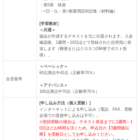
・第5章 味覚
・<日・仏・英>製菓用語対訳集（材料編）
[学習教材］
＜共通＞
協会が作成するテキストを元に出題されます。入金
確認後、1週間～10日ほどで登録された住所宛に発
送します（郵便またはクロネコDM便でポスト投
函）。
＜ベーシック＞
60点満点中42点（正解率70％）
合否基準
＜アドバンス＞
100点満点中70点（正解率70％）
[申し込み方法（個人受験）]
インターネットによる申し込み（電話、FAX、受験
会場での直接申し込みは不可）。
※初回受験の場合は、テキスト発送までに1週間～1
0日ほどお時間を頂くため、申込日の【3週間後以
降】を受験日としてお申し込みください。