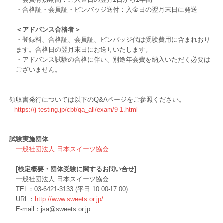
・合格証・会員証・ピンバッジ送付：入金日の翌月末日に発送
＜アドバンス合格者＞
・登録料、合格証、会員証、ピンバッジ代は受験費用に含まれおり
ます。合格日の翌月末日にお送りいたします。
・アドバンス試験の合格に伴い、別途年会費を納入いただく必要は
ございません。
領収書発行については以下のQ&Aページをご参照ください。
https://j-testing.jp/cbt/qa_all/exam/9-1.html
試験実施団体
一般社団法人 日本スイーツ協会
[検定概要・団体受験に関するお問い合せ]
一般社団法人 日本スイーツ協会
TEL：03-6421-3133 (平日 10:00-17:00)
URL：
http://www.sweets.or.jp/
E-mail：jsa@sweets.or.jp