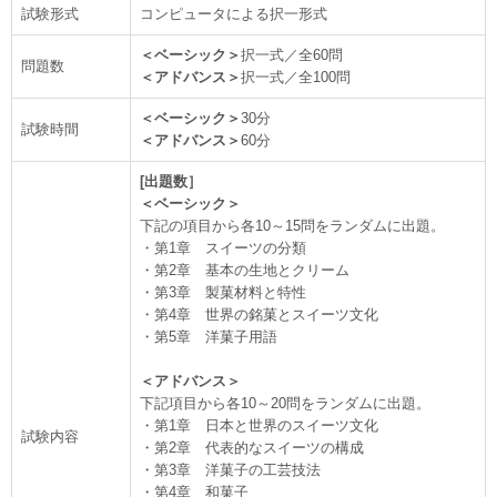
試験形式
コンピュータによる択一形式
＜ベーシック＞
択一式／全60問
問題数
＜アドバンス＞
択一式／全100問
＜ベーシック＞
30分
試験時間
＜アドバンス＞
60分
[出題数］
＜ベーシック＞
下記の項目から各10～15問をランダムに出題。
・第1章 スイーツの分類
・第2章 基本の生地とクリーム
・第3章 製菓材料と特性
・第4章 世界の銘菓とスイーツ文化
・第5章 洋菓子用語
＜アドバンス＞
下記項目から各10～20問をランダムに出題。
・第1章 日本と世界のスイーツ文化
試験内容
・第2章 代表的なスイーツの構成
・第3章 洋菓子の工芸技法
・第4章 和菓子