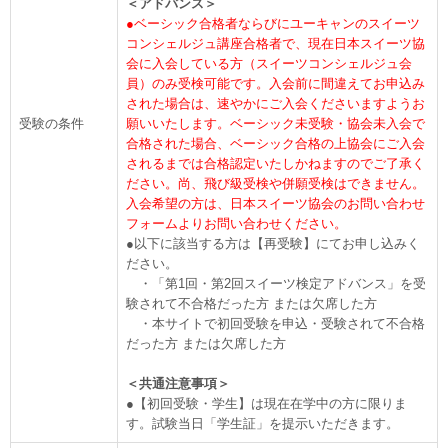
＜アドバンス＞
●ベーシック合格者ならびにユーキャンのスイーツ
コンシェルジュ講座合格者で、現在日本スイーツ協
会に入会している方（スイーツコンシェルジュ会
員）のみ受検可能です。入会前に間違えてお申込み
された場合は、速やかにご入会くださいますようお
受験の条件
願いいたします。ベーシック未受験・協会未入会で
合格された場合、ベーシック合格の上協会にご入会
されるまでは合格認定いたしかねますのでご了承く
ださい。尚、飛び級受検や併願受検はできません。
入会希望の方は、日本スイーツ協会のお問い合わせ
フォームよりお問い合わせください。
●以下に該当する方は【再受験】にてお申し込みく
ださい。
・「第1回・第2回スイーツ検定アドバンス」を受
験されて不合格だった方 または欠席した方
・本サイトで初回受験を申込・受験されて不合格
だった方 または欠席した方
＜共通注意事項＞
●【初回受験・学生】は現在在学中の方に限りま
す。試験当日「学生証」を提示いただきます。