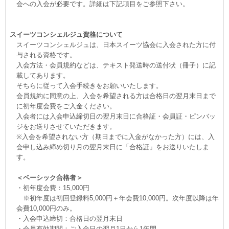
会への入会が必要です。詳細は下記項目をご参照下さい。
スイーツコンシェルジュ資格について
スイーツコンシェルジュは、日本スイーツ協会に入会された方に付
与される資格です。
入会方法・会員規約などは、テキスト発送時の送付状（冊子）に記
載してあります。
そちらに従って入会手続きをお願いいたします。
会員規約に同意の上、入会を希望される方は合格日の翌月末日まで
に初年度会費をご入金ください。
入会者には入会申込締切日の翌月末日に合格証・会員証・ピンバッ
ジをお送りさせていただきます。
※入会を希望されない方（期日までに入金がなかった方）には、入
会申し込み締め切り月の翌月末日に「合格証」をお送りいたしま
す。
＜ベーシック合格者＞
・初年度会費：15,000円
※初年度は初回登録料5,000円＋年会費10,000円。次年度以降は年
会費10,000円のみ。
・入会申込締切：合格日の翌月末日
・会員有効期間：ご入金日の翌月1日から1年間