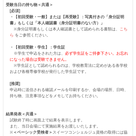
受験当日の持ち物＜共通＞
[必須]
・【初回受験・一般】または【再受験】：写真付きの「身分証明
書」もしくは「本人確認書（身分証明書のない方）」
※身分証明書もしくは本人確認書として認められる書類は、
こち
ら
をご参照ください。
・【初回受験・学生】：学生証
※学生で申込をされた方は、
必ず学生証をご持参下さい。お忘れ
になった場合は受験できません。
※学生証として認められるのは、学校教育法に定めがある各学校
および各種専修学校が発行した学生証です。
[推奨]
申込時に送信される確認メールを印刷するか、会場の場所、日時、
持ち物、注意事項などをメモしてお持ちください。
結果発表＜共通＞
試験終了時に画面上で結果を表示します。
また、当日会場にて実施結果をお渡しいたします。
※
＜ベーシック受検者＞
スイーツコンシェルジュ資格の取得には協