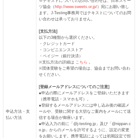
※テキストについてのお問い合わせは、日本スイー
ツ協会（
http://www.sweets.or.jp/
）宛にお願い致し
ます。J-Testing事務局ではテキストについてのお問
い合わせは承っておりません。
[支払方法]
以下の3種類から選択ください。
・クレジットカード
・コンビニエンスストア
・ペイジー（銀行決済）
※支払方法の詳細は
こちら
。
※団体受験をご希望の場合は、協会までお問い合わ
せください。
[登録メールアドレスについてのご注意]
●申込の際にメールアドレスをご登録いただきます
（携帯電話・スマホも可）。
●登録するメールアドレスには申し込み後の確認メ
申込方法・支
ールや、受験に関する大切なご案内をメールにて送
払い方法
信する場合が御座います。
●申込入力の前に「@j-testing.jp」及び「@nippan.c
o.jp」からのメールを許可するように、設定の変更
をお願いします。携帯電話によっては初期設定で拒