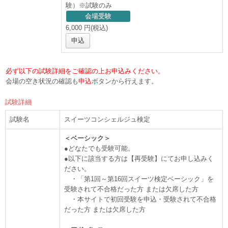
験）※試験のみ
会場受験
6,000 円(税込)
申込
必ず以下の試験詳細をご確認の上お申込みください。
会場の空き状況の確認も
申込
ボタンから行えます。
試験詳細
試験名
スイーツコンシェルジュ検定
＜ベーシック＞
●どなたでも受験可能。
●以下に該当する方は【再受験】にてお申し込みく
ださい。
・「第1回～第16回スイーツ検定ベーシック」を
受験されて不合格だった方 または欠席した方
・本サイトで初回受験を申込・受験されて不合格
だった方 または欠席した方