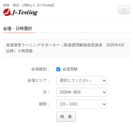
資格・検定・試験なら【J-Testing】
マイページ
会場・日時選択
試験一覧
発達障害ラーニングサポーター（新基礎理解講座受講者 2025年4月
受験までの流れ
以降）※再受験
Q&A
会場種別：
会場受験
サービス全般Q&A(個人)
会場エリア：
お問い合わせ
月：
J-Testingについて
期間：
受験者ログイン
検 索
会員登録