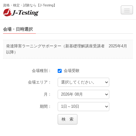
資格・検定・試験なら【J-Testing】
マイページ
会場・日時選択
試験一覧
発達障害ラーニングサポーター（新基礎理解講座受講者 2025年4月
受験までの流れ
以降）
Q&A
会場種別：
会場受験
サービス全般Q&A(個人)
会場エリア：
お問い合わせ
月：
J-Testingについて
期間：
受験者ログイン
検 索
会員登録